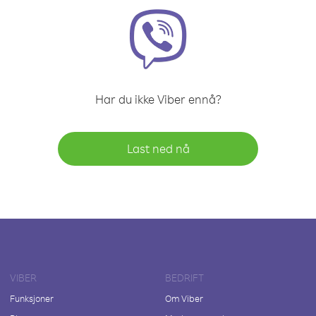
Har du ikke Viber ennå?
Last ned nå
VIBER
BEDRIFT
Funksjoner
Om Viber