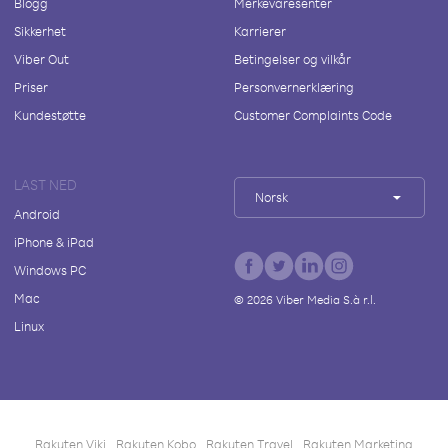
Blogg
Merkevaresenter
Sikkerhet
Karrierer
Viber Out
Betingelser og vilkår
Priser
Personvernerklæring
Kundestøtte
Customer Complaints Code
LAST NED
Norsk
Android
iPhone & iPad
Windows PC
Mac
©
2026
Viber Media S.à r.l.
Linux
Rakuten Viki
Rakuten Kobo
Rakuten Travel
Rakuten Marketing