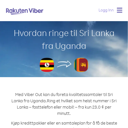
Logg Inn
Togg
navig
Hvordan ringe til Sri Lanka
fra Uganda
Med Viber Out kan du foreta kvalitetssamtaler til Sri
Lanka fra Uganda.
Ring et hvilket som helst nummer i Sri
Lanka – fasttelefon eller mobil! – fra kun 23.0 ¢ per
minutt.
Kjøp kredittpakker eller en samtaleplan for å få de beste