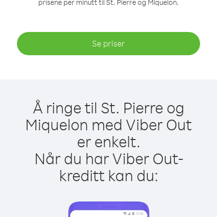
prisene per minutt til St. Pierre og Miquelon.
Se priser
Å ringe til St. Pierre og
Miquelon med Viber Out
er enkelt.
Når du har Viber Out-
kreditt kan du: