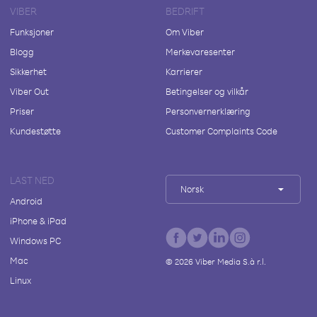
VIBER
BEDRIFT
Funksjoner
Om Viber
Blogg
Merkevaresenter
Sikkerhet
Karrierer
Viber Out
Betingelser og vilkår
Priser
Personvernerklæring
Kundestøtte
Customer Complaints Code
LAST NED
Norsk
Android
iPhone & iPad
Windows PC
Mac
©
2026
Viber Media S.à r.l.
Linux