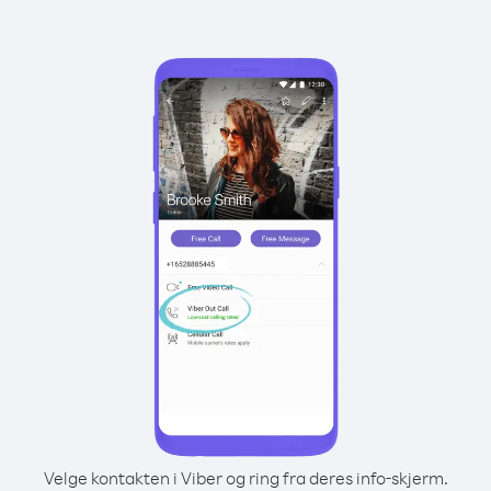
Velge kontakten i Viber og ring fra deres info-skjerm.