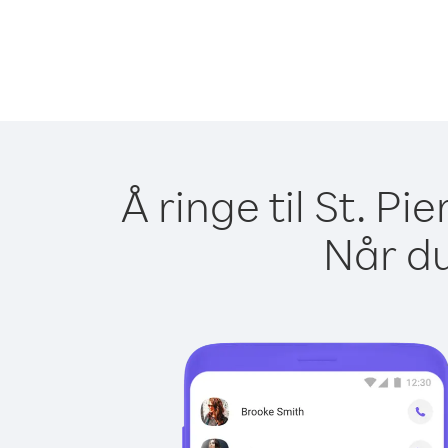
Å ringe til St. P
Når du