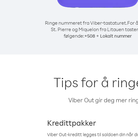
Ringe nummeret fra Viber-tastaturet.
For å
St. Pierre og Miquelon fra Litauen taste
følgende:
+
+
508
Lokalt nummer
Tips for å ring
Viber Out gir deg mer ring
Kredittpakker
Viber Out-kreditt legges til saldoen din når du