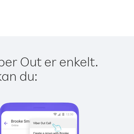
ber Out er enkelt.
kan du: