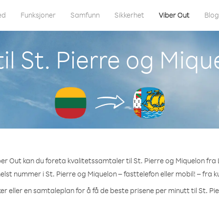
ed
Funksjoner
Samfunn
Sikkerhet
Viber Out
Blo
il St. Pierre og Miqu
er Out kan du foreta kvalitetssamtaler til St. Pierre og Miquelon fra 
elst nummer i St. Pierre og Miquelon – fasttelefon eller mobil! – fra 
er eller en samtaleplan for å få de beste prisene per minutt til St. Pi