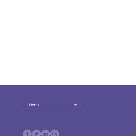
Norsk