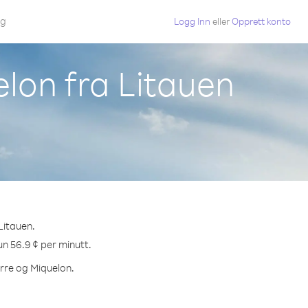
gg
Logg Inn
eller
Opprett konto
elon fra Litauen
Litauen.
kun 56.9 ¢ per minutt.
erre og Miquelon.