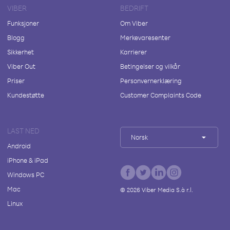
VIBER
BEDRIFT
Funksjoner
Om Viber
Blogg
Merkevaresenter
Sikkerhet
Karrierer
Viber Out
Betingelser og vilkår
Priser
Personvernerklæring
Kundestøtte
Customer Complaints Code
LAST NED
Norsk
Android
iPhone & iPad
Windows PC
Mac
©
2026
Viber Media S.à r.l.
Linux