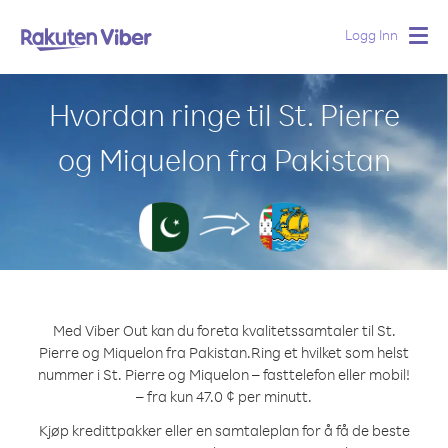
Logg Inn
Togg
navig
Hvordan ringe til St. Pierre
og Miquelon fra Pakistan
Med Viber Out kan du foreta kvalitetssamtaler til St.
Pierre og Miquelon fra Pakistan.
Ring et hvilket som helst
nummer i St. Pierre og Miquelon – fasttelefon eller mobil!
– fra kun 47.0 ¢ per minutt.
Kjøp kredittpakker eller en samtaleplan for å få de beste