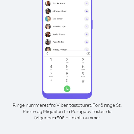
Ringe nummeret fra Viber-tastaturet.
For å ringe St.
Pierre og Miquelon fra Paraguay taster du
følgende:
+
+
508
Lokalt nummer