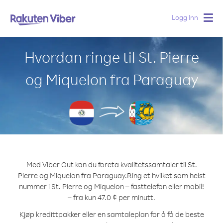
Logg Inn
Togg
navig
Hvordan ringe til St. Pierre
og Miquelon fra Paraguay
Med Viber Out kan du foreta kvalitetssamtaler til St.
Pierre og Miquelon fra Paraguay.
Ring et hvilket som helst
nummer i St. Pierre og Miquelon – fasttelefon eller mobil!
– fra kun 47.0 ¢ per minutt.
Kjøp kredittpakker eller en samtaleplan for å få de beste