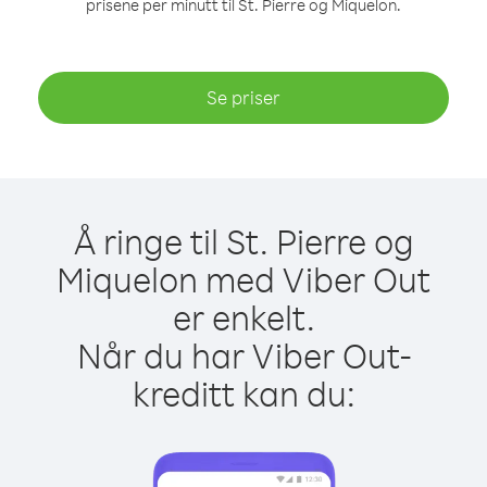
prisene per minutt til St. Pierre og Miquelon.
Se priser
Å ringe til St. Pierre og
Miquelon med Viber Out
er enkelt.
Når du har Viber Out-
kreditt kan du: