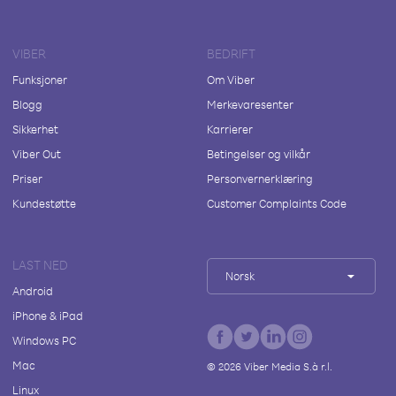
VIBER
BEDRIFT
Funksjoner
Om Viber
Blogg
Merkevaresenter
Sikkerhet
Karrierer
Viber Out
Betingelser og vilkår
Priser
Personvernerklæring
Kundestøtte
Customer Complaints Code
LAST NED
Norsk
Android
iPhone & iPad
Windows PC
Mac
©
2026
Viber Media S.à r.l.
Linux