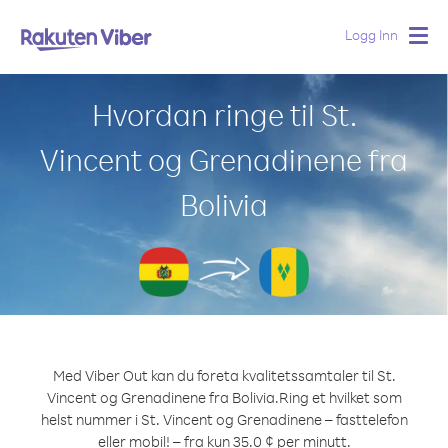
Logg Inn
Togg
navig
Hvordan ringe til St.
Vincent og Grenadinene fra
Bolivia
Med Viber Out kan du foreta kvalitetssamtaler til St.
Vincent og Grenadinene fra Bolivia.
Ring et hvilket som
helst nummer i St. Vincent og Grenadinene – fasttelefon
eller mobil! – fra kun 35.0 ¢ per minutt.