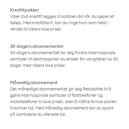
Kredittpakker
Viber Out-kreditt legges til saldoen din når du kjøper et
beløp. Med kredittkort, kan du ringe hvor som helst i
verden til Vibers lave priser.
30-dagers abonnementer
30-dagers abonnementet lar deg foreta internasjonale
samtaler til destinasjonen du ønsker for varigheten av 30
dager med Vibers lave priser.
Månedlig abonnement
Det månedlige abonnementet gir deg fleksibilitet til å
gjøre internasjonale samtaler til fasttelefoner og
mobiltelefoner til lave priser, uten å måtte fornye planen
til enhver tid. Med månedlig abonnement kan du spare
på samtalene du allerede tar.