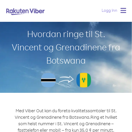
Logg Inn
Togg
navig
Hvordan ringe til St.
Vincent og Grenadinene fra
Botswana
Med Viber Out kan du foreta kvalitetssamtaler til St.
Vincent og Grenadinene fra Botswana.
Ring et hvilket
som helst nummer i St. Vincent og Grenadinene –
fasttelefon eller mobil! – fra kun 35.0 ¢ per minutt.