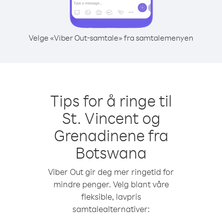
Velge «Viber Out-samtale» fra samtalemenyen
Tips for å ringe til
St. Vincent og
Grenadinene fra
Botswana
Viber Out gir deg mer ringetid for
mindre penger. Velg blant våre
fleksible, lavpris
samtalealternativer: