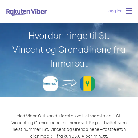
Logg Inn
Togg
navig
Hvordan ringe til St.
Vincent og Grenadinene fra
Inmarsat
Med Viber Out kan du foreta kvalitetssamtaler til St.
Vincent og Grenadinene fra Inmarsat.
Ring et hvilket som
helst nummer i St. Vincent og Grenadinene – fasttelefon
eller mobil! – fra kun 35.0 ¢ per minutt.