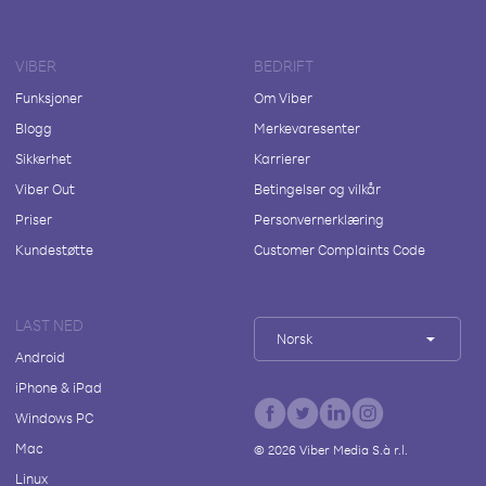
VIBER
BEDRIFT
Funksjoner
Om Viber
Blogg
Merkevaresenter
Sikkerhet
Karrierer
Viber Out
Betingelser og vilkår
Priser
Personvernerklæring
Kundestøtte
Customer Complaints Code
LAST NED
Norsk
Android
iPhone & iPad
Windows PC
Mac
©
2026
Viber Media S.à r.l.
Linux