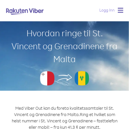
Logg Inn
Togg
navig
Hvordan ringe til St.
Vincent og Grenadinene fra
Malta
Med Viber Out kan du foreta kvalitetssamtaler til St.
Vincent og Grenadinene fra Malta.
Ring et hvilket som
helst nummer i St. Vincent og Grenadinene – fasttelefon
eller mobil! – fra kun 41.3 ¢ per minutt.