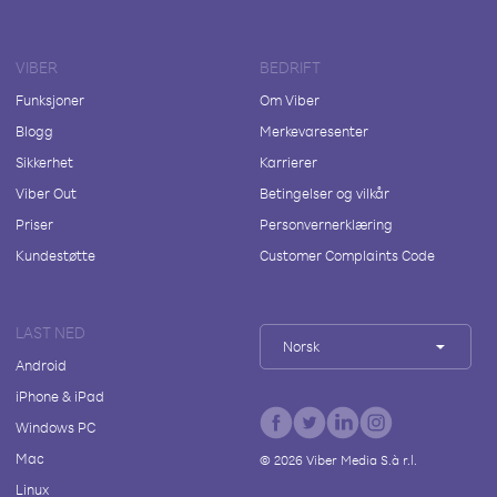
VIBER
BEDRIFT
Funksjoner
Om Viber
Blogg
Merkevaresenter
Sikkerhet
Karrierer
Viber Out
Betingelser og vilkår
Priser
Personvernerklæring
Kundestøtte
Customer Complaints Code
LAST NED
Norsk
Android
iPhone & iPad
Windows PC
Mac
©
2026
Viber Media S.à r.l.
Linux