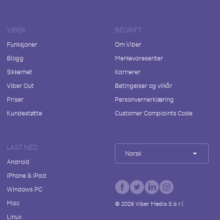
VIBER
BEDRIFT
Funksjoner
Om Viber
Blogg
Merkevaresenter
Sikkerhet
Karrierer
Viber Out
Betingelser og vilkår
Priser
Personvernerklæring
Kundestøtte
Customer Complaints Code
LAST NED
Norsk
Android
iPhone & iPad
Windows PC
Mac
©
2026
Viber Media S.à r.l.
Linux