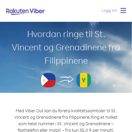
Logg Inn
Togg
navig
Hvordan ringe til St.
Vincent og Grenadinene fra
Filippinene
Med Viber Out kan du foreta kvalitetssamtaler til St.
Vincent og Grenadinene fra Filippinene.
Ring et hvilket
som helst nummer i St. Vincent og Grenadinene –
fasttelefon eller mobil! – fra kun 35.0 ¢ per minutt.