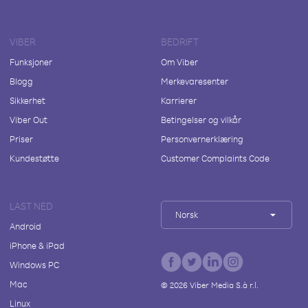
VIBER
BEDRIFT
Funksjoner
Om Viber
Blogg
Merkevaresenter
Sikkerhet
Karrierer
Viber Out
Betingelser og vilkår
Priser
Personvernerklæring
Kundestøtte
Customer Complaints Code
LAST NED
Norsk
Android
iPhone & iPad
Windows PC
Mac
©
2026
Viber Media S.à r.l.
Linux