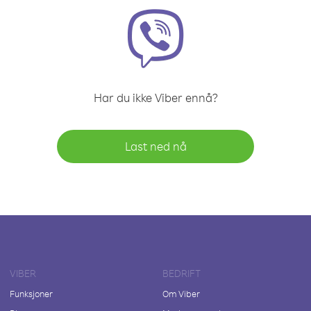
Har du ikke Viber ennå?
Last ned nå
VIBER
BEDRIFT
Funksjoner
Om Viber