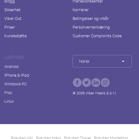
Blogg
Merkevaresenter
Sikkerhet
Karrierer
Viber Out
Betingelser og vilkår
Priser
Personvernerklæring
Kundestøtte
Customer Complaints Code
LAST NED
Norsk
Android
iPhone & iPad
Windows PC
Mac
©
2026
Viber Media S.à r.l.
Linux
Rakuten Viki
Rakuten Kobo
Rakuten Travel
Rakuten Marketing