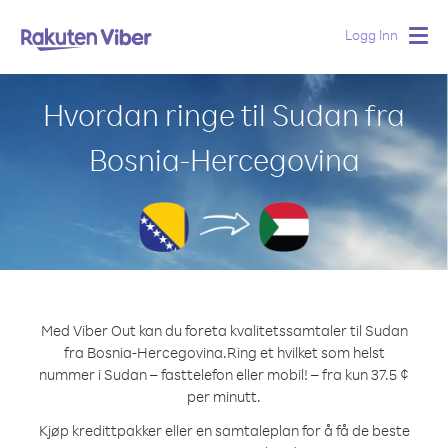
Logg Inn
Togg
navig
Hvordan ringe til Sudan fra
Bosnia-Hercegovina
Med Viber Out kan du foreta kvalitetssamtaler til Sudan
fra Bosnia-Hercegovina.
Ring et hvilket som helst
nummer i Sudan – fasttelefon eller mobil! – fra kun 37.5 ¢
per minutt.
Kjøp kredittpakker eller en samtaleplan for å få de beste