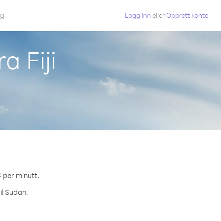
gg
Logg Inn
eller
Opprett konto
a Fiji
¢ per minutt.
il Sudan.