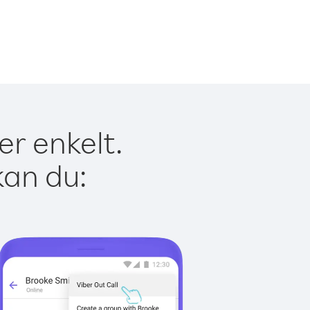
er enkelt.
kan du: