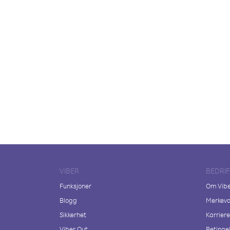
VIBER
BEDRI
Funksjoner
Om Vib
Blogg
Merkeva
Sikkerhet
Karriere
Viber Out
Betingel