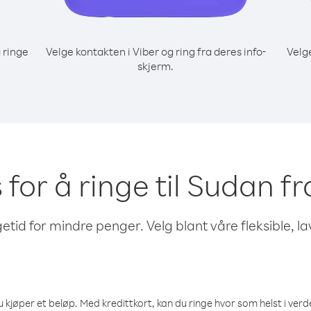
 ringe
Velge kontakten i Viber og ring fra deres info-
Velg
skjerm.
 for å ringe til Sudan fra
etid for mindre penger. Velg blant våre fleksible, l
 kjøper et beløp. Med kredittkort, kan du ringe hvor som helst i verden