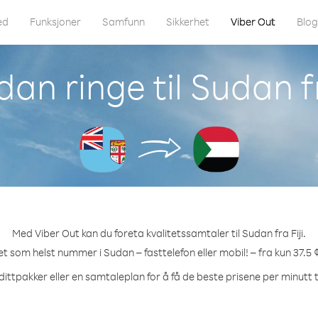
ed
Funksjoner
Samfunn
Sikkerhet
Viber Out
Blo
an ringe til Sudan fr
Med Viber Out kan du foreta kvalitetssamtaler til Sudan fra Fiji.
ket som helst nummer i Sudan – fasttelefon eller mobil! – fra kun 37.5 
dittpakker eller en samtaleplan for å få de beste prisene per minutt t