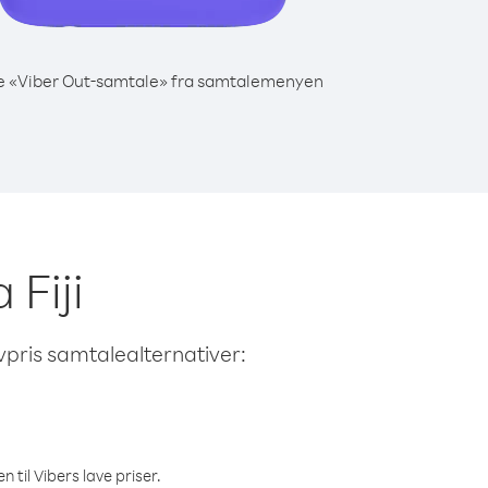
e «Viber Out-samtale» fra samtalemenyen
 Fiji
avpris samtalealternativer:
 til Vibers lave priser.