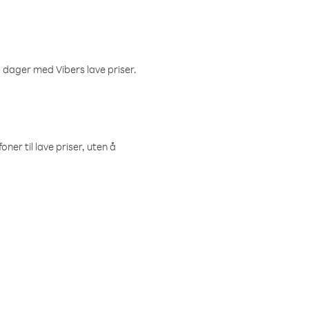
 dager med Vibers lave priser.
ner til lave priser, uten å