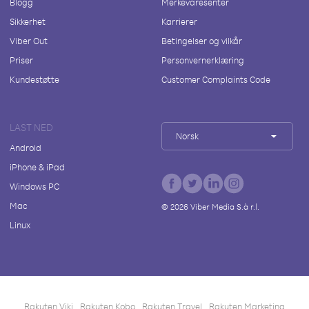
Blogg
Merkevaresenter
Sikkerhet
Karrierer
Viber Out
Betingelser og vilkår
Priser
Personvernerklæring
Kundestøtte
Customer Complaints Code
LAST NED
Norsk
Android
iPhone & iPad
Windows PC
Mac
©
2026
Viber Media S.à r.l.
Linux
Rakuten Viki
Rakuten Kobo
Rakuten Travel
Rakuten Marketing