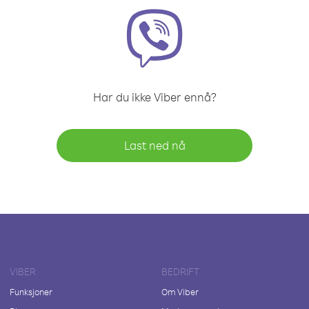
Har du ikke Viber ennå?
Last ned nå
VIBER
BEDRIFT
Funksjoner
Om Viber