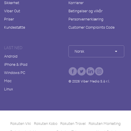
Sikkerhet
Karrierer
Viber Out
Betingelser og vilkår
Priser
Personvernerklæring
Kundestøtte
Customer Complaints Code
LAST NED
Norsk
Android
iPhone & iPad
Windows PC
Mac
©
2026
Viber Media S.à r.l.
Linux
Rakuten Viki
Rakuten Kobo
Rakuten Travel
Rakuten Marketing