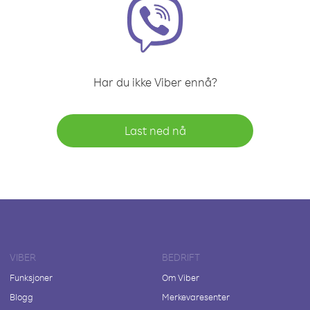
Har du ikke Viber ennå?
Last ned nå
VIBER
BEDRIFT
Funksjoner
Om Viber
Blogg
Merkevaresenter