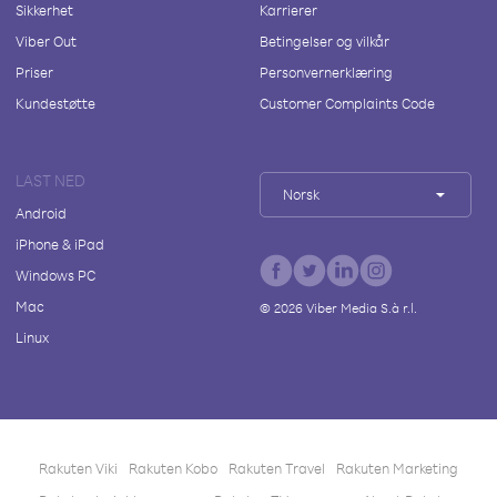
Sikkerhet
Karrierer
Viber Out
Betingelser og vilkår
Priser
Personvernerklæring
Kundestøtte
Customer Complaints Code
LAST NED
Norsk
Android
iPhone & iPad
Windows PC
Mac
©
2026
Viber Media S.à r.l.
Linux
Rakuten Viki
Rakuten Kobo
Rakuten Travel
Rakuten Marketing