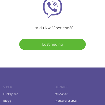
Har du ikke Viber ennå?
Last ned nå
VIBER
BEDRIFT
Funksjoner
Om Viber
Blogg
Merkevaresenter