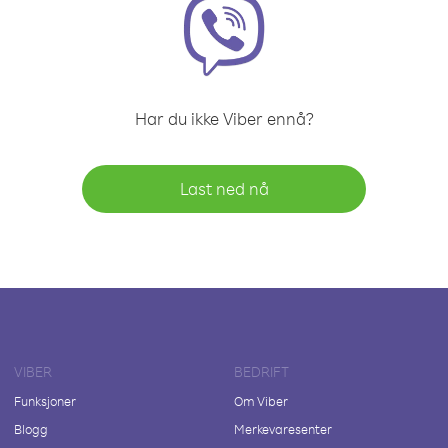
Har du ikke Viber ennå?
Last ned nå
VIBER
BEDRIFT
Funksjoner
Om Viber
Blogg
Merkevaresenter