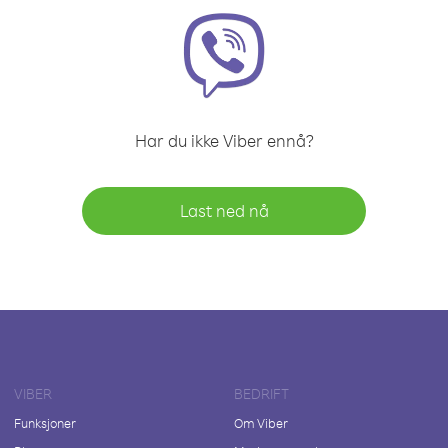
Har du ikke Viber ennå?
Last ned nå
VIBER
BEDRIFT
Funksjoner
Om Viber