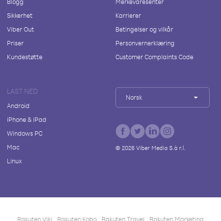
Blogg
Merkevaresenter
Sikkerhet
Karrierer
Viber Out
Betingelser og vilkår
Priser
Personvernerklæring
Kundestøtte
Customer Complaints Code
LAST NED
Norsk
Android
iPhone & iPad
Windows PC
Mac
©
2026
Viber Media S.à r.l.
Linux
Rakuten Viki
Rakuten Kobo
Rakuten Travel
Rakuten Marketing