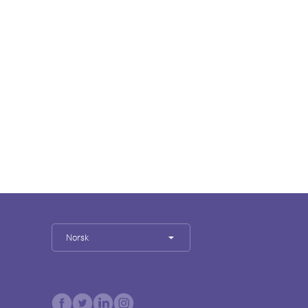
Norsk