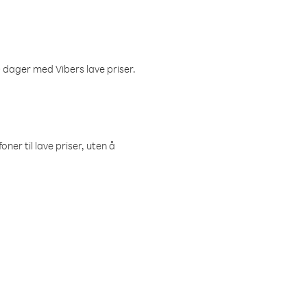
 dager med Vibers lave priser.
ner til lave priser, uten å