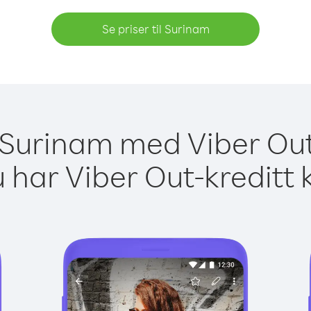
Se priser til Surinam
l Surinam med Viber Out
 har Viber Out-kreditt 