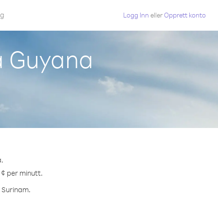
gg
Logg Inn
eller
Opprett konto
ra Guyana
.
 ¢ per minutt.
l Surinam.