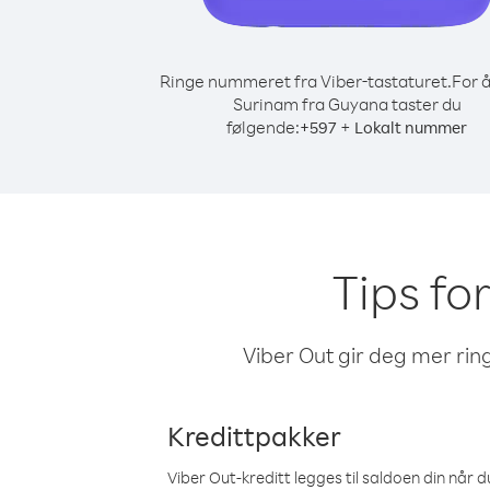
Ringe nummeret fra Viber-tastaturet.
For å
Surinam fra Guyana taster du
følgende:
+
+
597
Lokalt nummer
Tips fo
Viber Out gir deg mer ring
Kredittpakker
Viber Out-kreditt legges til saldoen din når du