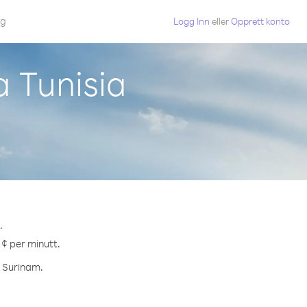
gg
Logg Inn
eller
Opprett konto
a Tunisia
.
 ¢ per minutt.
l Surinam.