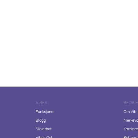
VIBER
BEDRI
Funksjoner
Om Vib
Blogg
Merkeva
Sikkerhet
Karriere
Viber Out
Betingel