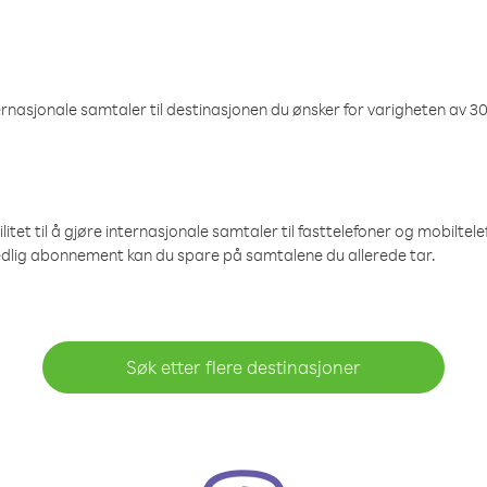
nasjonale samtaler til destinasjonen du ønsker for varigheten av 30
et til å gjøre internasjonale samtaler til fasttelefoner og mobiltelefo
edlig abonnement kan du spare på samtalene du allerede tar.
Søk etter flere destinasjoner