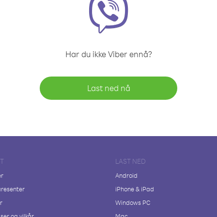
Har du ikke Viber ennå?
Last ned nå
FT
LAST NED
er
Android
resenter
iPhone & iPad
r
Windows PC
ser og vilkår
Mac