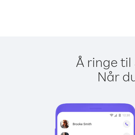
Å ringe ti
Når du