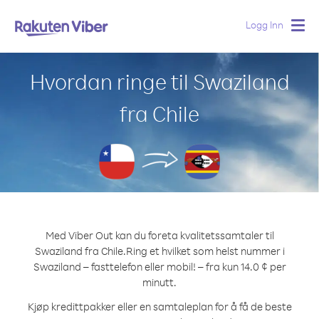
Logg Inn
Togg
navig
Hvordan ringe til Swaziland
fra Chile
Med Viber Out kan du foreta kvalitetssamtaler til
Swaziland fra Chile.
Ring et hvilket som helst nummer i
Swaziland – fasttelefon eller mobil! – fra kun 14.0 ¢ per
minutt.
Kjøp kredittpakker eller en samtaleplan for å få de beste