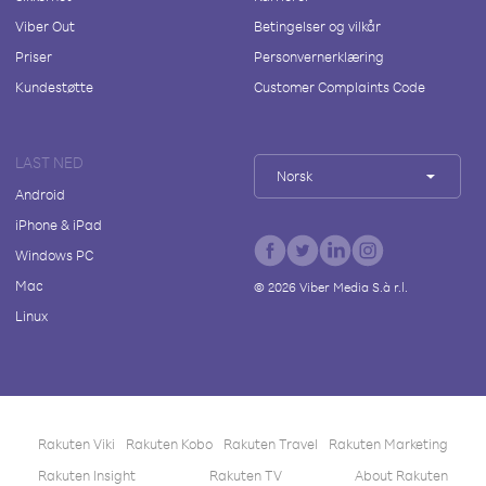
Viber Out
Betingelser og vilkår
Priser
Personvernerklæring
Kundestøtte
Customer Complaints Code
LAST NED
Norsk
Android
iPhone & iPad
Windows PC
Mac
©
2026
Viber Media S.à r.l.
Linux
Rakuten Viki
Rakuten Kobo
Rakuten Travel
Rakuten Marketing
Rakuten Insight
Rakuten TV
About Rakuten