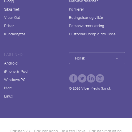
Blogg
Merkevaresenter
Sikkerhet
Karrierer
Viber Out
Betingelser og vilkår
Priser
Personvernerklæring
Kundestøtte
Customer Complaints Code
LAST NED
Norsk
Android
iPhone & iPad
Windows PC
Mac
©
2026
Viber Media S.à r.l.
Linux
Rakuten Viki
Rakuten Kobo
Rakuten Travel
Rakuten Marketing