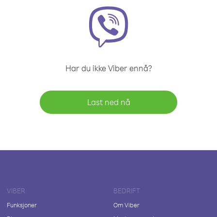
Har du ikke Viber ennå?
Last ned nå
VIBER
BEDRIFT
Funksjoner
Om Viber