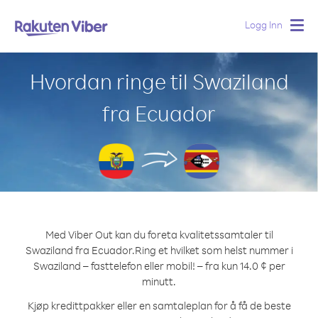
Logg Inn
Togg
navig
Hvordan ringe til Swaziland
fra Ecuador
Med Viber Out kan du foreta kvalitetssamtaler til
Swaziland fra Ecuador.
Ring et hvilket som helst nummer i
Swaziland – fasttelefon eller mobil! – fra kun 14.0 ¢ per
minutt.
Kjøp kredittpakker eller en samtaleplan for å få de beste