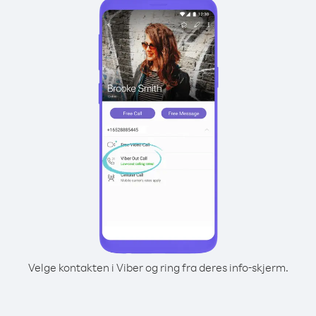
Velge kontakten i Viber og ring fra deres info-skjerm.