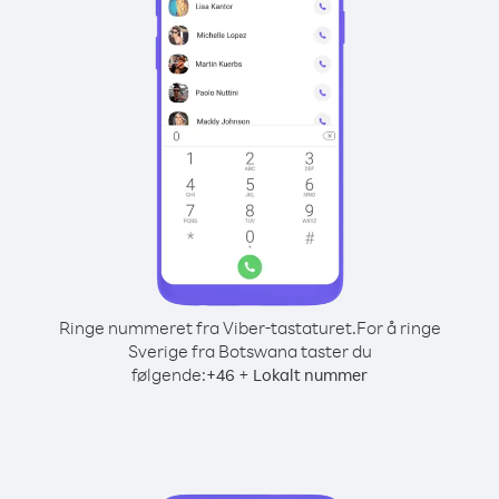
Ringe nummeret fra Viber-tastaturet.
For å ringe
Sverige fra Botswana taster du
følgende:
+
+
46
Lokalt nummer