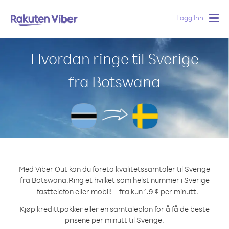
Logg Inn
Togg
navig
Hvordan ringe til Sverige
fra Botswana
Med Viber Out kan du foreta kvalitetssamtaler til Sverige
fra Botswana.
Ring et hvilket som helst nummer i Sverige
– fasttelefon eller mobil! – fra kun 1.9 ¢ per minutt.
Kjøp kredittpakker eller en samtaleplan for å få de beste
prisene per minutt til Sverige.