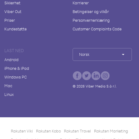
Sikkerhet
Karrierer
Viber Out
Betingelser og vilkår
Priser
Personvernerklæring
Kundestøtte
Customer Complaints Code
LAST NED
Norsk
Android
iPhone & iPad
Windows PC
Mac
©
2026
Viber Media S.à r.l.
Linux
Rakuten Viki
Rakuten Kobo
Rakuten Travel
Rakuten Marketing