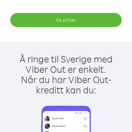
Se priser
Å ringe til Sverige med
Viber Out er enkelt.
Når du har Viber Out-
kreditt kan du: