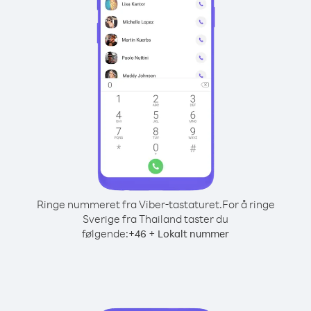
Ringe nummeret fra Viber-tastaturet.
For å ringe
Sverige fra Thailand taster du
følgende:
+
+
46
Lokalt nummer