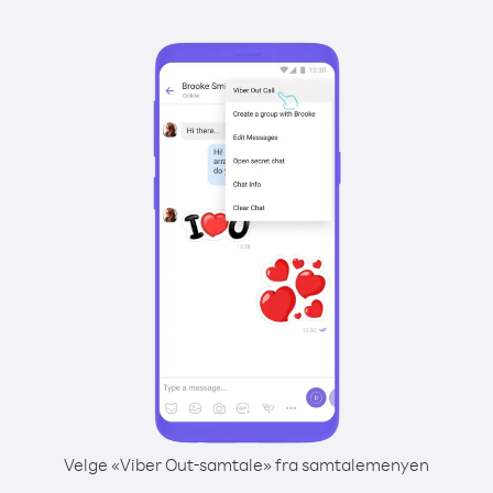
Velge «Viber Out-samtale» fra samtalemenyen