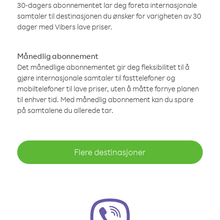
30-dagers abonnementet lar deg foreta internasjonale
samtaler til destinasjonen du ønsker for varigheten av 30
dager med Vibers lave priser.
Månedlig abonnement
Det månedlige abonnementet gir deg fleksibilitet til å
gjøre internasjonale samtaler til fasttelefoner og
mobiltelefoner til lave priser, uten å måtte fornye planen
til enhver tid. Med månedlig abonnement kan du spare
på samtalene du allerede tar.
Flere destinasjoner