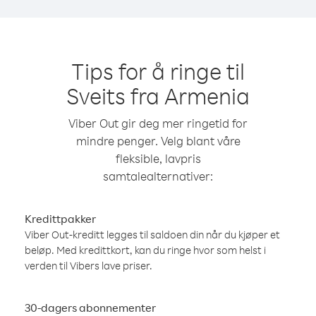
Tips for å ringe til
Sveits fra Armenia
Viber Out gir deg mer ringetid for
mindre penger. Velg blant våre
fleksible, lavpris
samtalealternativer:
Kredittpakker
Viber Out-kreditt legges til saldoen din når du kjøper et
beløp. Med kredittkort, kan du ringe hvor som helst i
verden til Vibers lave priser.
30-dagers abonnementer