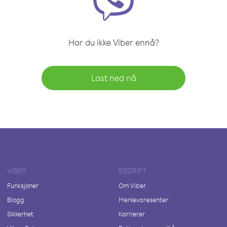
Har du ikke Viber ennå?
Last ned nå
VIBER
BEDRIFT
Funksjoner
Om Viber
Blogg
Merkevaresenter
Sikkerhet
Karrierer