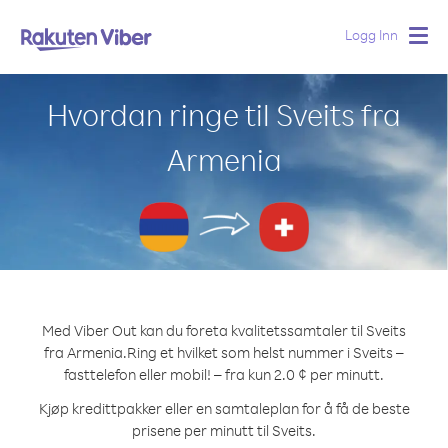
Logg Inn
Togg
navig
Hvordan ringe til Sveits fra
Armenia
Med Viber Out kan du foreta kvalitetssamtaler til Sveits
fra Armenia.
Ring et hvilket som helst nummer i Sveits –
fasttelefon eller mobil! – fra kun 2.0 ¢ per minutt.
Kjøp kredittpakker eller en samtaleplan for å få de beste
prisene per minutt til Sveits.