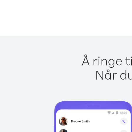
Å ringe t
Når du