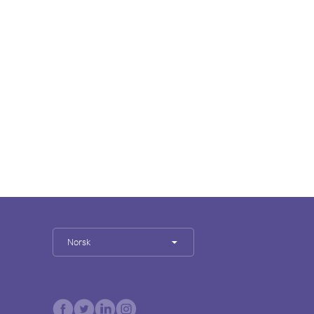
Norsk