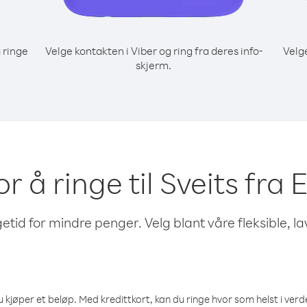
 ringe
Velge kontakten i Viber og ring fra deres info-
Velg
skjerm.
or å ringe til Sveits fra 
etid for mindre penger. Velg blant våre fleksible, l
 kjøper et beløp. Med kredittkort, kan du ringe hvor som helst i verden