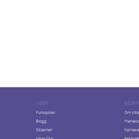
VIBER
BEDRI
Funksjoner
Om Vib
Blogg
Merkeva
Sikkerhet
Karriere
Viber Out
Betingel