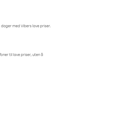
 dager med Vibers lave priser.
ner til lave priser, uten å