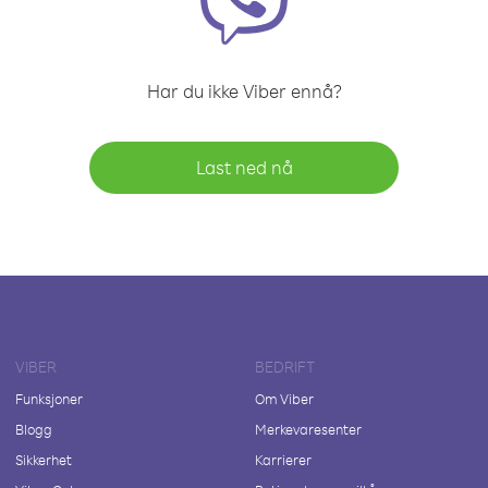
Har du ikke Viber ennå?
Last ned nå
VIBER
BEDRIFT
Funksjoner
Om Viber
Blogg
Merkevaresenter
Sikkerhet
Karrierer