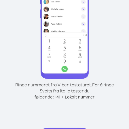
Ringe nummeret fra Viber-tastaturet.
For å ringe
Sveits fra Italia taster du
følgende:
+
+
41
Lokalt nummer