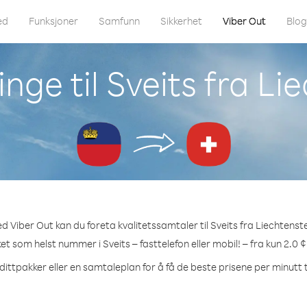
ed
Funksjoner
Samfunn
Sikkerhet
Viber Out
Blo
nge til Sveits fra Li
d Viber Out kan du foreta kvalitetssamtaler til Sveits fra Liechtenste
ket som helst nummer i Sveits – fasttelefon eller mobil! – fra kun 2.0 
dittpakker eller en samtaleplan for å få de beste prisene per minutt ti