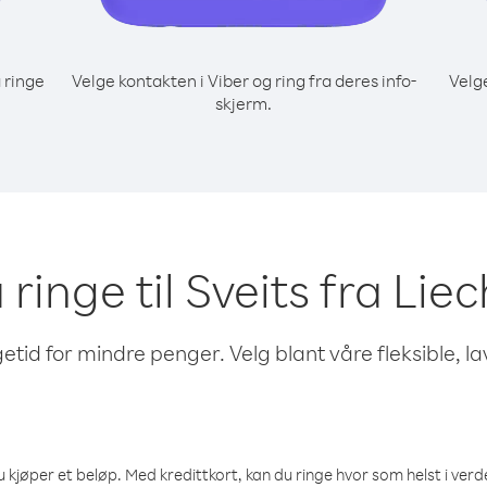
 ringe
Velge kontakten i Viber og ring fra deres info-
Velg
skjerm.
å ringe til Sveits fra Lie
etid for mindre penger. Velg blant våre fleksible, l
 kjøper et beløp. Med kredittkort, kan du ringe hvor som helst i verden