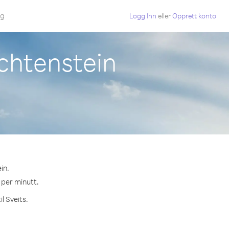
gg
Logg Inn
eller
Opprett konto
echtenstein
in.
¢ per minutt.
l Sveits.