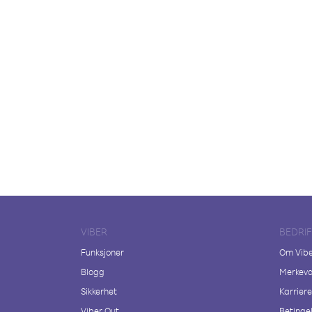
VIBER
BEDRI
Funksjoner
Om Vib
Blogg
Merkeva
Sikkerhet
Karriere
Viber Out
Betingel