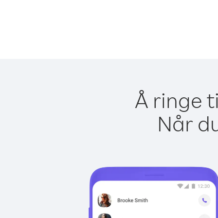
Å ringe t
Når du