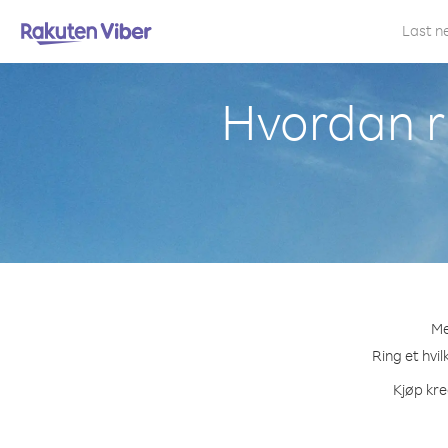
Last n
Hvordan ri
Me
Ring et hvil
Kjøp kre