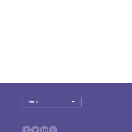
Norsk