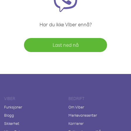
Har du ikke Viber ennå?
Last ned nå
VIBER
BEDRIFT
Funksjoner
Om Viber
Blogg
Merkevaresenter
Sikkerhet
Karrierer