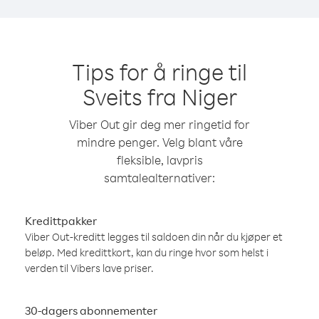
Tips for å ringe til
Sveits fra Niger
Viber Out gir deg mer ringetid for
mindre penger. Velg blant våre
fleksible, lavpris
samtalealternativer:
Kredittpakker
Viber Out-kreditt legges til saldoen din når du kjøper et
beløp. Med kredittkort, kan du ringe hvor som helst i
verden til Vibers lave priser.
30-dagers abonnementer