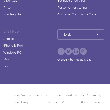
Viber Out
Betingelser og vilkår
Priser
Personvernerklæring
Kundestøtte
Customer Complaints Code
LAST NED
Norsk
Android
iPhone & iPad
Windows PC
Mac
©
2026
Viber Media S.à r.l.
Linux
Rakuten Viki
Rakuten Kobo
Rakuten Travel
Rakuten Marketing
Rakuten Insight
Rakuten TV
About Rakuten