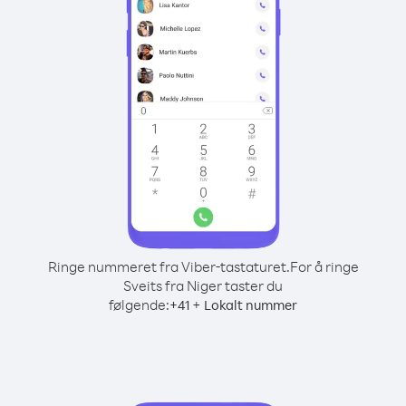
Ringe nummeret fra Viber-tastaturet.
For å ringe
Sveits fra Niger taster du
følgende:
+
+
41
Lokalt nummer