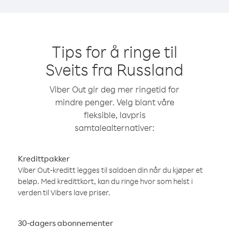
Tips for å ringe til
Sveits fra Russland
Viber Out gir deg mer ringetid for
mindre penger. Velg blant våre
fleksible, lavpris
samtalealternativer:
Kredittpakker
Viber Out-kreditt legges til saldoen din når du kjøper et
beløp. Med kredittkort, kan du ringe hvor som helst i
verden til Vibers lave priser.
30-dagers abonnementer