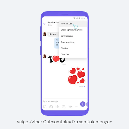
Velge «Viber Out-samtale» fra samtalemenyen