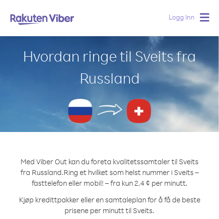
Logg Inn
Togg
navig
Hvordan ringe til Sveits fra
Russland
Med Viber Out kan du foreta kvalitetssamtaler til Sveits
fra Russland.
Ring et hvilket som helst nummer i Sveits –
fasttelefon eller mobil! – fra kun 2.4 ¢ per minutt.
Kjøp kredittpakker eller en samtaleplan for å få de beste
prisene per minutt til Sveits.