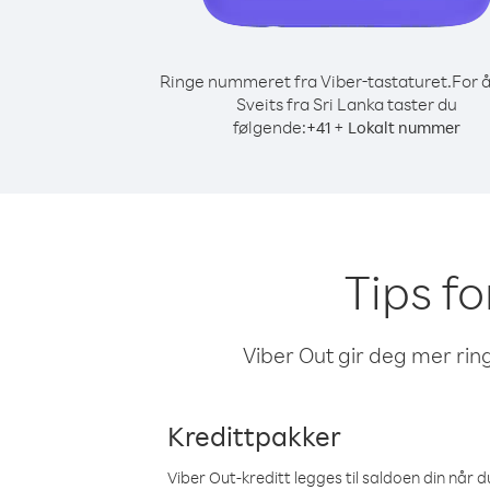
Ringe nummeret fra Viber-tastaturet.
For å
Sveits fra Sri Lanka taster du
følgende:
+
+
41
Lokalt nummer
Tips fo
Viber Out gir deg mer ring
Kredittpakker
Viber Out-kreditt legges til saldoen din når du