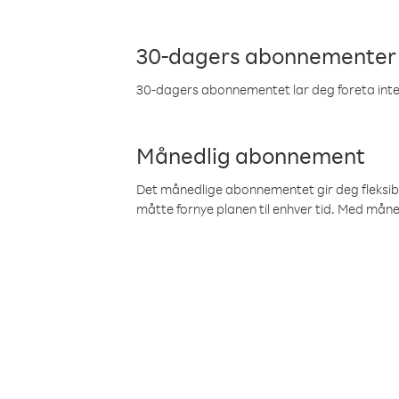
30-dagers abonnementer
30-dagers abonnementet lar deg foreta inter
Månedlig abonnement
Det månedlige abonnementet gir deg fleksibilit
måtte fornye planen til enhver tid. Med mån