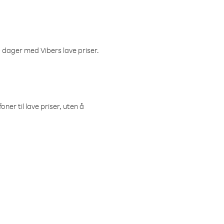
 dager med Vibers lave priser.
ner til lave priser, uten å