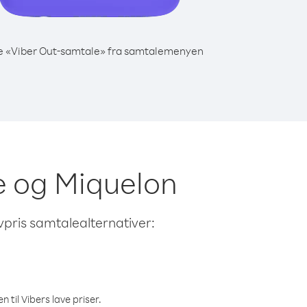
e «Viber Out-samtale» fra samtalemenyen
rre og Miquelon
avpris samtalealternativer:
 til Vibers lave priser.