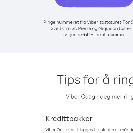
Ringe nummeret fra Viber-tastaturet.
For å
Sveits fra St. Pierre og Miquelon taster
følgende:
+
+
41
Lokalt nummer
Tips for å rin
Viber Out gir deg mer ring
Kredittpakker
Viber Out-kreditt legges til saldoen din når du