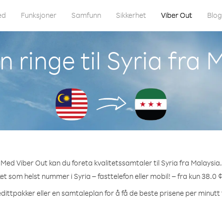
ed
Funksjoner
Samfunn
Sikkerhet
Viber Out
Blo
 ringe til Syria fra 
Med Viber Out kan du foreta kvalitetssamtaler til Syria fra Malaysia.
ket som helst nummer i Syria – fasttelefon eller mobil! – fra kun 38.0 
dittpakker eller en samtaleplan for å få de beste prisene per minutt t