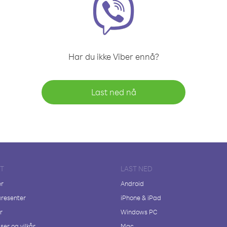
Har du ikke Viber ennå?
Last ned nå
FT
LAST NED
er
Android
resenter
iPhone & iPad
r
Windows PC
ser og vilkår
Mac