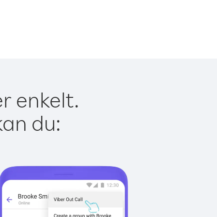
r enkelt.
kan du: