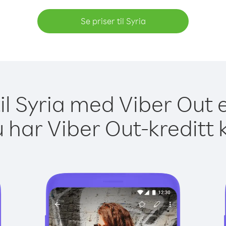
Se priser til Syria
til Syria med Viber Out e
 har Viber Out-kreditt 