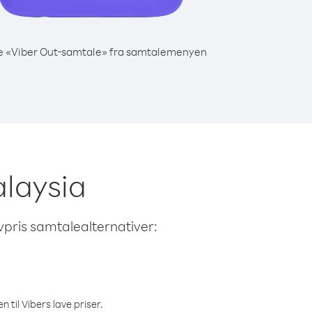
e «Viber Out-samtale» fra samtalemenyen
alaysia
avpris samtalealternativer:
 til Vibers lave priser.