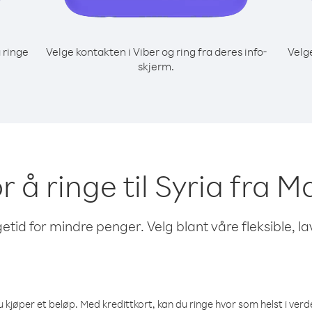
 ringe
Velge kontakten i Viber og ring fra deres info-
Velg
skjerm.
or å ringe til Syria fra M
etid for mindre penger. Velg blant våre fleksible, l
 kjøper et beløp. Med kredittkort, kan du ringe hvor som helst i verden