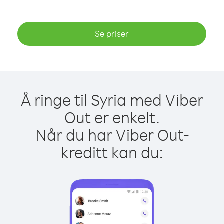
Se priser
Å ringe til Syria med Viber
Out er enkelt.
Når du har Viber Out-
kreditt kan du: