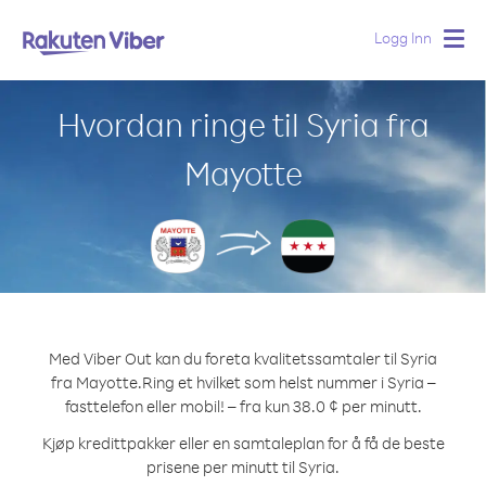
Logg Inn
Togg
navig
Hvordan ringe til Syria fra
Mayotte
Med Viber Out kan du foreta kvalitetssamtaler til Syria
fra Mayotte.
Ring et hvilket som helst nummer i Syria –
fasttelefon eller mobil! – fra kun 38.0 ¢ per minutt.
Kjøp kredittpakker eller en samtaleplan for å få de beste
prisene per minutt til Syria.