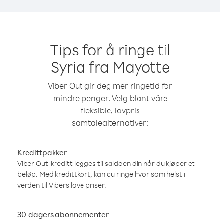
Tips for å ringe til
Syria fra Mayotte
Viber Out gir deg mer ringetid for
mindre penger. Velg blant våre
fleksible, lavpris
samtalealternativer:
Kredittpakker
Viber Out-kreditt legges til saldoen din når du kjøper et
beløp. Med kredittkort, kan du ringe hvor som helst i
verden til Vibers lave priser.
30-dagers abonnementer