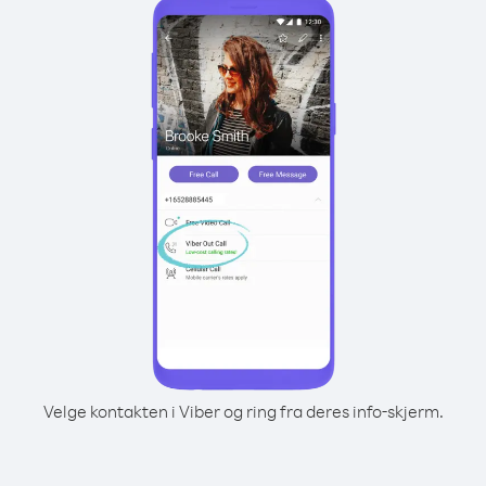
Velge kontakten i Viber og ring fra deres info-skjerm.