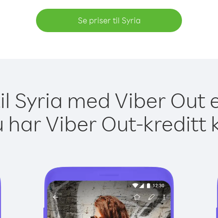
Se priser til Syria
til Syria med Viber Out e
 har Viber Out-kreditt 