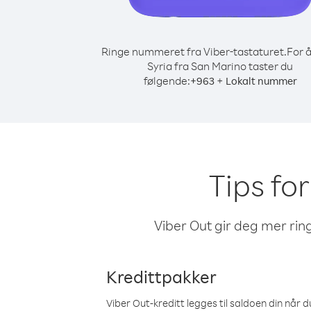
Ringe nummeret fra Viber-tastaturet.
For å
Syria fra San Marino taster du
følgende:
+
+
963
Lokalt nummer
Tips for
Viber Out gir deg mer ring
Kredittpakker
Viber Out-kreditt legges til saldoen din når du