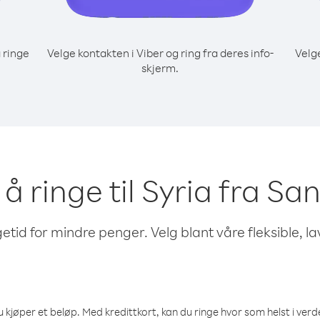
 ringe
Velge kontakten i Viber og ring fra deres info-
Velg
skjerm.
 å ringe til Syria fra S
etid for mindre penger. Velg blant våre fleksible, l
 kjøper et beløp. Med kredittkort, kan du ringe hvor som helst i verden