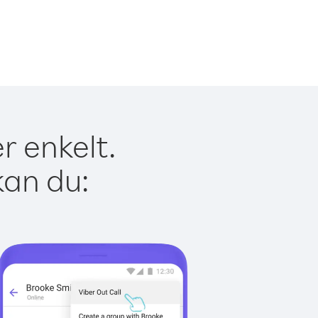
r enkelt.
kan du: