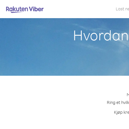
Last n
Hvordan 
M
Ring et hvil
Kjøp kre