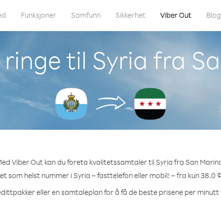
ed
Funksjoner
Samfunn
Sikkerhet
Viber Out
Blo
ringe til Syria fra S
ed Viber Out kan du foreta kvalitetssamtaler til Syria fra San Marin
ket som helst nummer i Syria – fasttelefon eller mobil! – fra kun 38.0 
dittpakker eller en samtaleplan for å få de beste prisene per minutt t