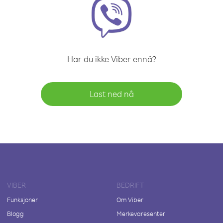
Har du ikke Viber ennå?
Last ned nå
VIBER
BEDRIFT
Funksjoner
Om Viber
Blogg
Merkevaresenter