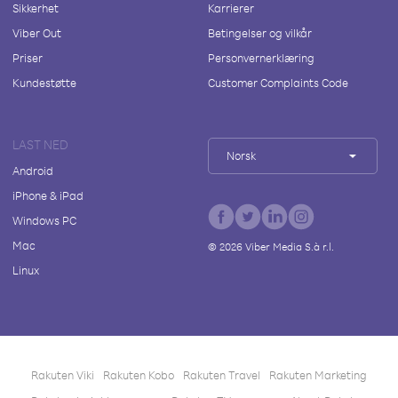
Sikkerhet
Karrierer
Viber Out
Betingelser og vilkår
Priser
Personvernerklæring
Kundestøtte
Customer Complaints Code
LAST NED
Norsk
Android
iPhone & iPad
Windows PC
Mac
©
2026
Viber Media S.à r.l.
Linux
Rakuten Viki
Rakuten Kobo
Rakuten Travel
Rakuten Marketing