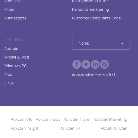
Viber Out
Betingelser og vilkår
Priser
Personvernerklæring
Kundestøtte
Customer Complaints Code
LAST NED
Norsk
Android
iPhone & iPad
Windows PC
Mac
©
2026
Viber Media S.à r.l.
Linux
Rakuten Viki
Rakuten Kobo
Rakuten Travel
Rakuten Marketing
Rakuten Insight
Rakuten TV
About Rakuten