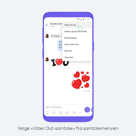
Velge «Viber Out-samtale» fra samtalemenyen