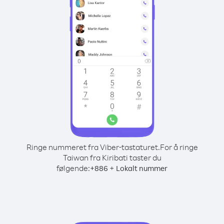
Ringe nummeret fra Viber-tastaturet.
For å ringe
Taiwan fra Kiribati taster du
følgende:
+
+
886
Lokalt nummer