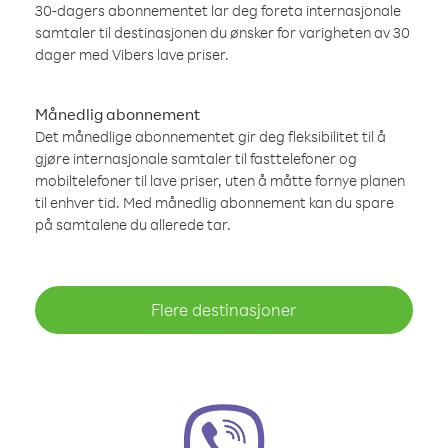
30-dagers abonnementet lar deg foreta internasjonale
samtaler til destinasjonen du ønsker for varigheten av 30
dager med Vibers lave priser.
Månedlig abonnement
Det månedlige abonnementet gir deg fleksibilitet til å
gjøre internasjonale samtaler til fasttelefoner og
mobiltelefoner til lave priser, uten å måtte fornye planen
til enhver tid. Med månedlig abonnement kan du spare
på samtalene du allerede tar.
Flere destinasjoner