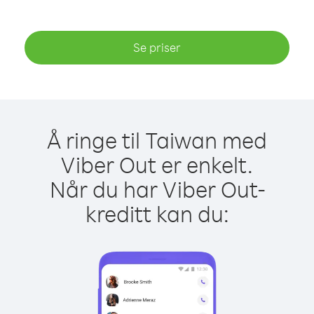
Se priser
Å ringe til Taiwan med
Viber Out er enkelt.
Når du har Viber Out-
kreditt kan du: