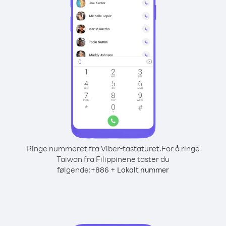
Ringe nummeret fra Viber-tastaturet.
For å ringe
Taiwan fra Filippinene taster du
følgende:
+
+
886
Lokalt nummer