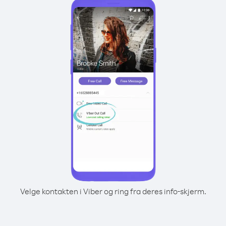
Velge kontakten i Viber og ring fra deres info-skjerm.