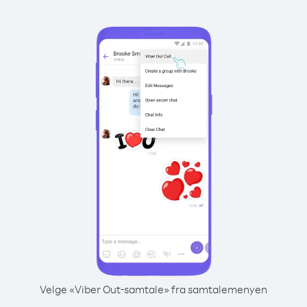
Velge «Viber Out-samtale» fra samtalemenyen