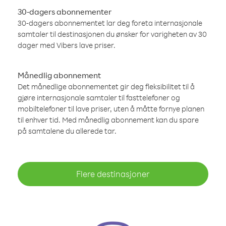
30-dagers abonnementer
30-dagers abonnementet lar deg foreta internasjonale
samtaler til destinasjonen du ønsker for varigheten av 30
dager med Vibers lave priser.
Månedlig abonnement
Det månedlige abonnementet gir deg fleksibilitet til å
gjøre internasjonale samtaler til fasttelefoner og
mobiltelefoner til lave priser, uten å måtte fornye planen
til enhver tid. Med månedlig abonnement kan du spare
på samtalene du allerede tar.
Flere destinasjoner