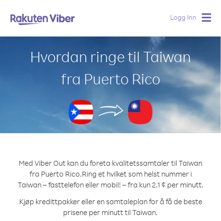
Logg Inn
Togg
navig
Hvordan ringe til Taiwan
fra Puerto Rico
Med Viber Out kan du foreta kvalitetssamtaler til Taiwan
fra Puerto Rico.
Ring et hvilket som helst nummer i
Taiwan – fasttelefon eller mobil! – fra kun 2.1 ¢ per minutt.
Kjøp kredittpakker eller en samtaleplan for å få de beste
prisene per minutt til Taiwan.