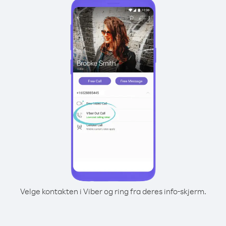
Velge kontakten i Viber og ring fra deres info-skjerm.