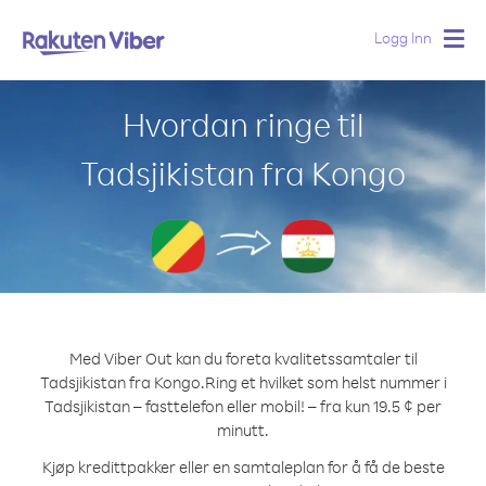
Logg Inn
Togg
navig
Hvordan ringe til
Tadsjikistan fra Kongo
Med Viber Out kan du foreta kvalitetssamtaler til
Tadsjikistan fra Kongo.
Ring et hvilket som helst nummer i
Tadsjikistan – fasttelefon eller mobil! – fra kun 19.5 ¢ per
minutt.
Kjøp kredittpakker eller en samtaleplan for å få de beste