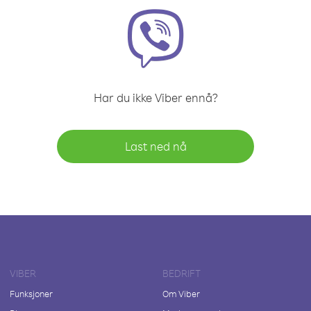
Har du ikke Viber ennå?
Last ned nå
VIBER
BEDRIFT
Funksjoner
Om Viber