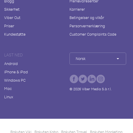
Blogg
Merkevaresenter
Sikkerhet
Karrierer
Viber Out
Betingelser og vilkår
Priser
Personvernerklæring
Kundestøtte
Customer Complaints Code
LAST NED
Norsk
Android
iPhone & iPad
Windows PC
Mac
©
2026
Viber Media S.à r.l.
Linux
Rakuten Viki
Rakuten Kobo
Rakuten Travel
Rakuten Marketing