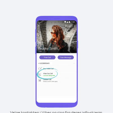
Velge kontakten i Viber og ring fra deres info-skjerm.