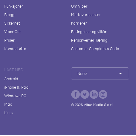
Funksjoner
Om Viber
Blogg
Merkevaresenter
Sikkerhet
Karrierer
Viber Out
Betingelser og vilkår
Priser
Personvernerklæring
Kundestøtte
Customer Complaints Code
LAST NED
Norsk
Android
iPhone & iPad
Windows PC
Mac
©
2026
Viber Media S.à r.l.
Linux