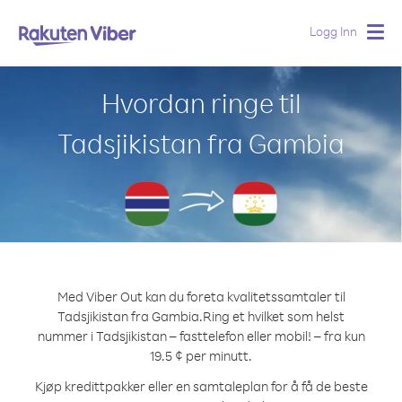
Logg Inn
Togg
navig
Hvordan ringe til
Tadsjikistan fra Gambia
Med Viber Out kan du foreta kvalitetssamtaler til
Tadsjikistan fra Gambia.
Ring et hvilket som helst
nummer i Tadsjikistan – fasttelefon eller mobil! – fra kun
19.5 ¢ per minutt.
Kjøp kredittpakker eller en samtaleplan for å få de beste