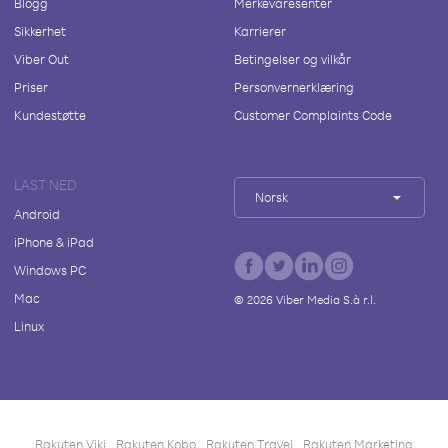
Blogg
Merkevaresenter
Sikkerhet
Karrierer
Viber Out
Betingelser og vilkår
Priser
Personvernerklæring
Kundestøtte
Customer Complaints Code
LAST NED
Norsk
Android
iPhone & iPad
Windows PC
Mac
©
2026
Viber Media S.à r.l.
Linux
Rakuten Viki
Rakuten Kobo
Rakuten Travel
Rakuten Marketing