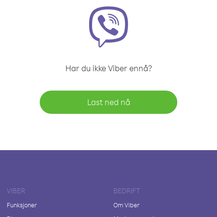
Har du ikke Viber ennå?
Last ned nå
VIBER
BEDRIFT
Funksjoner
Om Viber