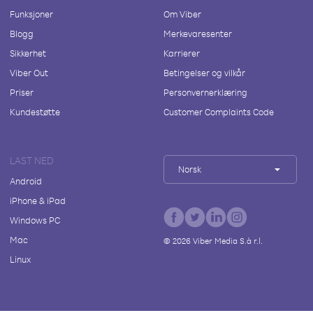
Funksjoner
Om Viber
Blogg
Merkevaresenter
Sikkerhet
Karrierer
Viber Out
Betingelser og vilkår
Priser
Personvernerklæring
Kundestøtte
Customer Complaints Code
LAST NED
Norsk
Android
iPhone & iPad
Windows PC
Mac
©
2026
Viber Media S.à r.l.
Linux