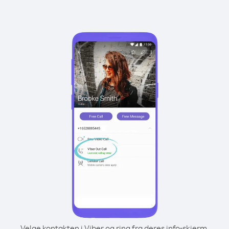
Velge kontakten i Viber og ring fra deres info-skjerm.