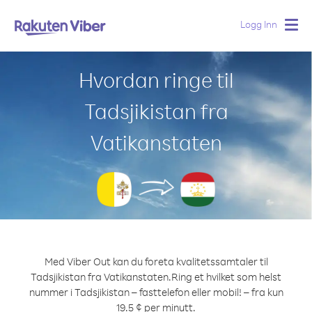
Logg Inn
Togg
navig
Hvordan ringe til
Tadsjikistan fra
Vatikanstaten
Med Viber Out kan du foreta kvalitetssamtaler til
Tadsjikistan fra Vatikanstaten.
Ring et hvilket som helst
nummer i Tadsjikistan – fasttelefon eller mobil! – fra kun
19.5 ¢ per minutt.