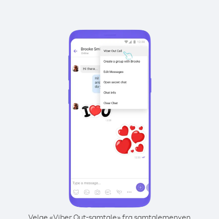
Velge «Viber Out-samtale» fra samtalemenyen