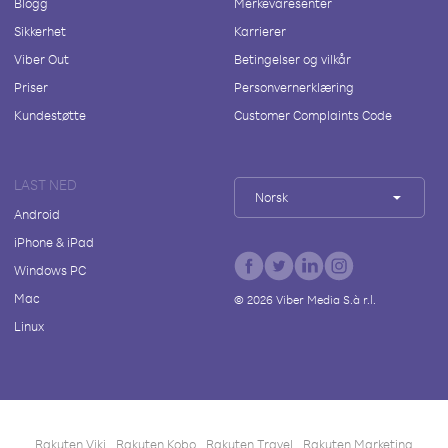
Blogg
Merkevaresenter
Sikkerhet
Karrierer
Viber Out
Betingelser og vilkår
Priser
Personvernerklæring
Kundestøtte
Customer Complaints Code
LAST NED
Norsk
Android
iPhone & iPad
Windows PC
Mac
©
2026
Viber Media S.à r.l.
Linux
Rakuten Viki
Rakuten Kobo
Rakuten Travel
Rakuten Marketing