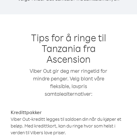
Tips for å ringe til
Tanzania fra
Ascension
Viber Out gir deg mer ringetid for
mindre penger. Velg blant våre
fleksible, lavpris
samtalealternativer:
Kredittpakker
Viber Out-kreditt legges til saldoen din når du kjøper et
beløp. Med kredittkort, kan du ringe hvor som helst i
verden til Vibers lave priser.