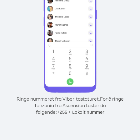
Ringe nummeret fra Viber-tastaturet.
For å ringe
Tanzania fra Ascension taster du
følgende:
+
+
255
Lokalt nummer