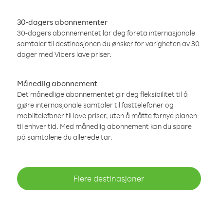
30-dagers abonnementer
30-dagers abonnementet lar deg foreta internasjonale
samtaler til destinasjonen du ønsker for varigheten av 30
dager med Vibers lave priser.
Månedlig abonnement
Det månedlige abonnementet gir deg fleksibilitet til å
gjøre internasjonale samtaler til fasttelefoner og
mobiltelefoner til lave priser, uten å måtte fornye planen
til enhver tid. Med månedlig abonnement kan du spare
på samtalene du allerede tar.
Flere destinasjoner