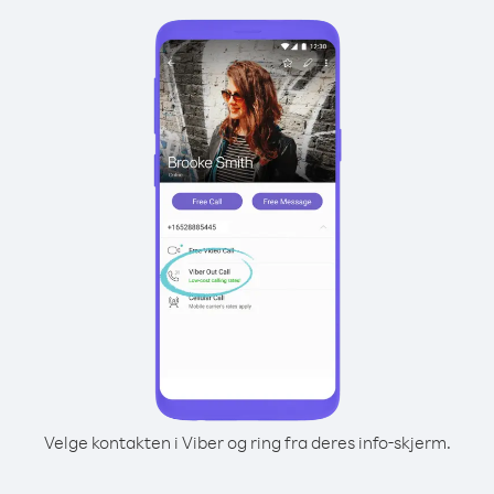
Velge kontakten i Viber og ring fra deres info-skjerm.