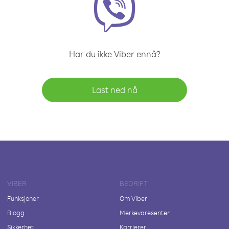
Har du ikke Viber ennå?
Last ned nå
VIBER
BEDRIFT
Funksjoner
Om Viber
Blogg
Merkevaresenter
Sikkerhet
Karrierer