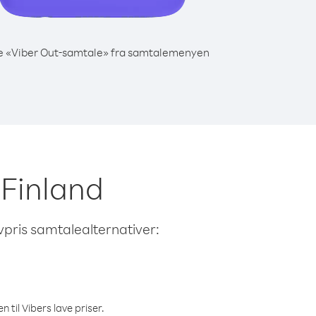
e «Viber Out-samtale» fra samtalemenyen
a Finland
avpris samtalealternativer:
 til Vibers lave priser.