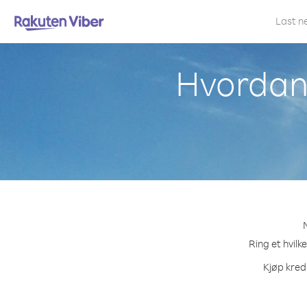
Last n
Hvordan 
Ring et hvilk
Kjøp kredi