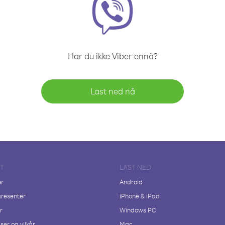
Har du ikke Viber ennå?
Last ned nå
FT
LAST NED
er
Android
resenter
iPhone & iPad
r
Windows PC
ser og vilkår
Mac