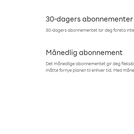
30-dagers abonnementer
30-dagers abonnementet lar deg foreta inter
Månedlig abonnement
Det månedlige abonnementet gir deg fleksibilit
måtte fornye planen til enhver tid. Med mån