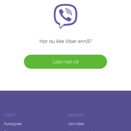
Har du ikke Viber ennå?
Last ned nå
VIBER
BEDRIFT
Funksjoner
Om Viber