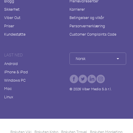
Blogg
Merkevaresenter
Sikkerhet
Karrierer
Viber Out
Betingelser og vilkår
Priser
Personvernerklæring
Kundestøtte
Customer Complaints Code
LAST NED
Norsk
Android
iPhone & iPad
Windows PC
Mac
©
2026
Viber Media S.à r.l.
Linux
Rakuten Viki
Rakuten Kobo
Rakuten Travel
Rakuten Marketing