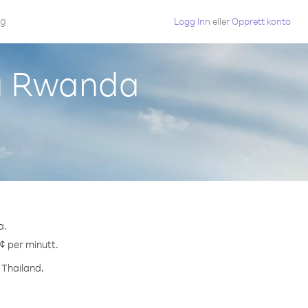
gg
Logg Inn
eller
Opprett konto
ra Rwanda
a.
 ¢ per minutt.
 Thailand.