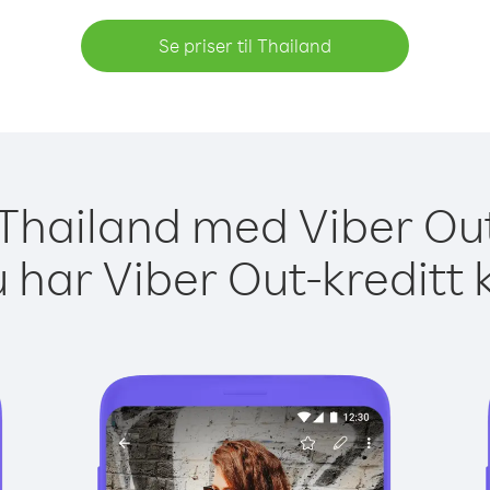
Se priser til Thailand
l Thailand med Viber Out
 har Viber Out-kreditt 