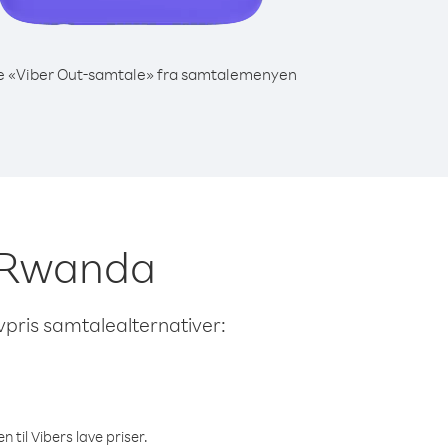
e «Viber Out-samtale» fra samtalemenyen
ra Rwanda
avpris samtalealternativer:
 til Vibers lave priser.