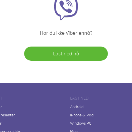
Har du ikke Viber ennå?
Last ned nå
FT
LAST NED
er
Android
resenter
iPhone & iPad
r
Windows PC
ser og vilkår
Mac