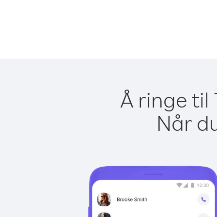
Å ringe ti
Når du