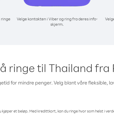
 ringe
Velge kontakten i Viber og ring fra deres info-
Velg
skjerm.
 å ringe til Thailand f
etid for mindre penger. Velg blant våre fleksible, l
 kjøper et beløp. Med kredittkort, kan du ringe hvor som helst i verden