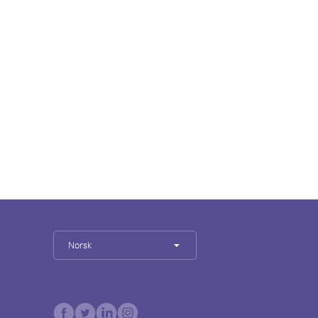
Norsk