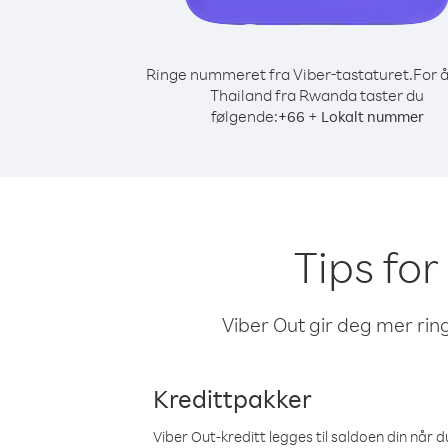
Ringe nummeret fra Viber-tastaturet.
For å
Thailand fra Rwanda taster du
følgende:
+
+
66
Lokalt nummer
Tips for
Viber Out gir deg mer ring
Kredittpakker
Viber Out-kreditt legges til saldoen din når du