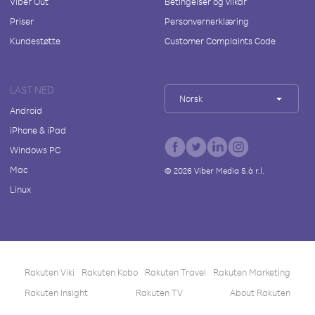
Viber Out
Betingelser og vilkår
Priser
Personvernerklæring
Kundestøtte
Customer Complaints Code
LAST NED
Norsk
Android
iPhone & iPad
Windows PC
Mac
©
2026
Viber Media S.à r.l.
Linux
Rakuten Viki
Rakuten Kobo
Rakuten Travel
Rakuten Marketing
Rakuten Insight
Rakuten TV
About Rakuten