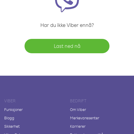
Har du ikke Viber ennå?
Last ned nå
VIBER
BEDRIFT
Funksjoner
Om Viber
Blogg
Merkevaresenter
Sikkerhet
Karrierer